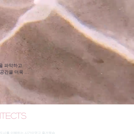
 파악하고 

간을 더욱 

itects